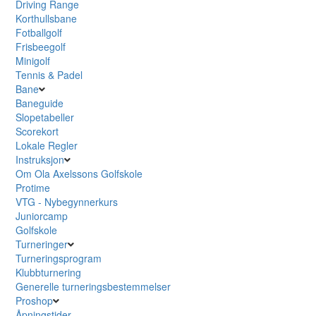
Driving Range
Korthullsbane
Fotballgolf
Frisbeegolf
Minigolf
Tennis & Padel
Bane
Baneguide
Slopetabeller
Scorekort
Lokale Regler
Instruksjon
Om Ola Axelssons Golfskole
Protime
VTG - Nybegynnerkurs
Juniorcamp
Golfskole
Turneringer
Turneringsprogram
Klubbturnering
Generelle turneringsbestemmelser
Proshop
Åpningstider