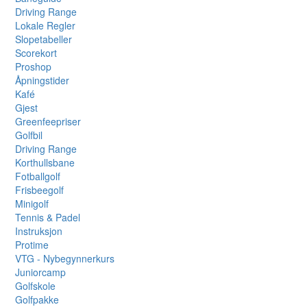
Driving Range
Lokale Regler
Slopetabeller
Scorekort
Proshop
Åpningstider
Kafé
Gjest
Greenfeepriser
Golfbil
Driving Range
Korthullsbane
Fotballgolf
Frisbeegolf
Minigolf
Tennis & Padel
Instruksjon
Protime
VTG - Nybegynnerkurs
Juniorcamp
Golfskole
Golfpakke