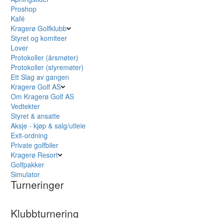
Proshop
Kafé
Kragerø Golfklubb
Styret og komiteer
Lover
Protokoller (årsmøter)
Protokoller (styremøter)
Ett Slag av gangen
Kragerø Golf AS
Om Kragerø Golf AS
Vedtekter
Styret & ansatte
Aksje - kjøp & salg/utleie
Exit-ordning
Private golfbiler
Kragerø Resort
Golfpakker
Simulator
Turneringer
Klubbturnering