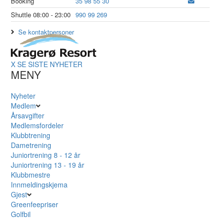
Booking
35 98 55 30
Shuttle 08:00 - 23:00
990 99 269
Se kontaktpersoner
X
SE SISTE NYHETER
MENY
Nyheter
Medlem
Årsavgifter
Medlemsfordeler
Klubbtrening
Dametrening
Juniortrening 8 - 12 år
Juniortrening 13 - 19 år
Klubbmestre
Innmeldingskjema
Gjest
Greenfeepriser
Golfbil