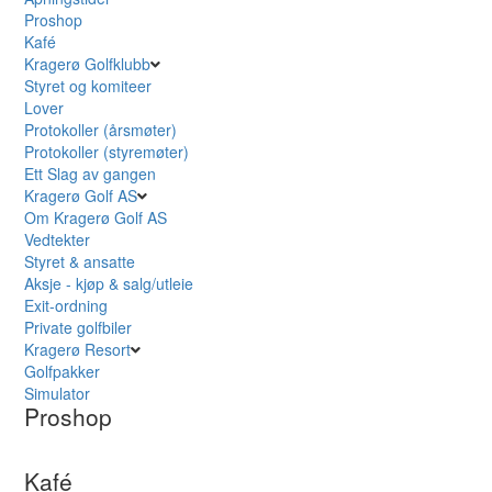
Proshop
Kafé
Kragerø Golfklubb
Styret og komiteer
Lover
Protokoller (årsmøter)
Protokoller (styremøter)
Ett Slag av gangen
Kragerø Golf AS
Om Kragerø Golf AS
Vedtekter
Styret & ansatte
Aksje - kjøp & salg/utleie
Exit-ordning
Private golfbiler
Kragerø Resort
Golfpakker
Simulator
Proshop
Kafé