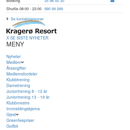
Booking
35 98 55 30
Shuttle 08:00 - 23:00
990 99 269
Se kontaktpersoner
X
SE SISTE NYHETER
MENY
Nyheter
Medlem
Årsavgifter
Medlemsfordeler
Klubbtrening
Dametrening
Juniortrening 8 - 12 år
Juniortrening 13 - 19 år
Klubbmestre
Innmeldingskjema
Gjest
Greenfeepriser
Golfbil