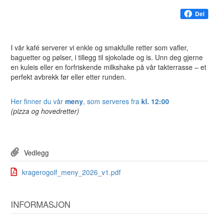
Del
I vår kafé serverer vi enkle og smakfulle retter som vafler,
baguetter og pølser, i tillegg til sjokolade og is. Unn deg gjerne
en kuleis eller en forfriskende milkshake på vår takterrasse – et
perfekt avbrekk før eller etter runden.
Her finner du vår
meny
, som serveres fra
kl. 12:00
(pizza og hovedretter)
Vedlegg
kragerogolf_meny_2026_v1.pdf
INFORMASJON