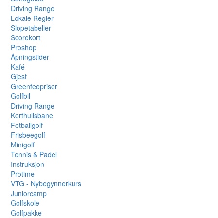
Driving Range
Lokale Regler
Slopetabeller
Scorekort
Proshop
Åpningstider
Kafé
Gjest
Greenfeepriser
Golfbil
Driving Range
Korthullsbane
Fotballgolf
Frisbeegolf
Minigolf
Tennis & Padel
Instruksjon
Protime
VTG - Nybegynnerkurs
Juniorcamp
Golfskole
Golfpakke