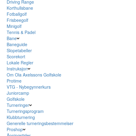
Driving Range
Korthullsbane
Fotballgolf
Frisbeegolf
Minigolf
Tennis & Padel
Bane
Baneguide
Slopetabeller
Scorekort
Lokale Regler
Instruksjon
Om Ola Axelssons Golfskole
Protime
VTG - Nybegynnerkurs
Juniorcamp
Golfskole
Turneringer
Turneringsprogram
Klubbturnering
Generelle turneringsbestemmelser
Proshop
Åpningstider