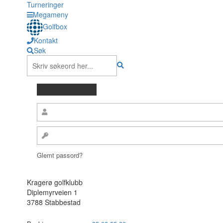
Turneringer
Megameny
Golfbox
Kontakt
Søk
Glemt passord?
Kragerø golfklubb
Diplemyrveien 1
3788 Stabbestad