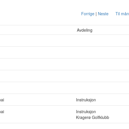
Forrige
|
Neste
Til må
Avdeling
mai
Instruksjon
mai
Instruksjon
Kragerø Golfklubb