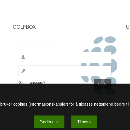
GOLFBOX
U
Glemt passord?
 bruker cookies (informasjonskapsler) for å tilpasse nettsidene bedre ti
Godta alle
Tilpass