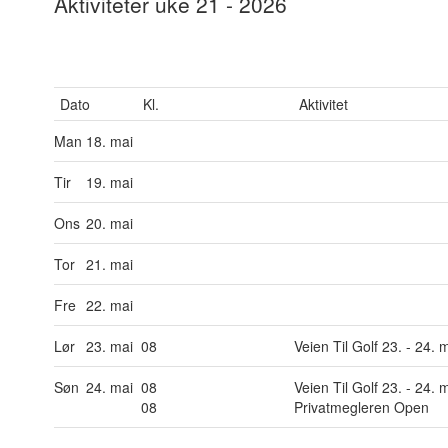
Aktiviteter uke 21 - 2026
Dato
Kl.
Aktivitet
Man
18. mai
Tir
19. mai
Ons
20. mai
Tor
21. mai
Fre
22. mai
Lør
23. mai
08
Veien Til Golf 23. - 24. 
Søn
24. mai
08
Veien Til Golf 23. - 24. 
08
Privatmegleren Open