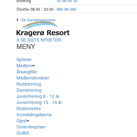
Booking
35 98 55 30
Shuttle 08:00 - 23:00
990 99 269
Se kontaktpersoner
X
SE SISTE NYHETER
MENY
Nyheter
Medlem
Årsavgifter
Medlemsfordeler
Klubbtrening
Dametrening
Juniortrening 8 - 12 år
Juniortrening 13 - 19 år
Klubbmestre
Innmeldingskjema
Gjest
Greenfeepriser
Golfbil