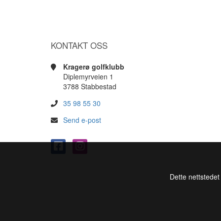
KONTAKT OSS
Kragerø golfklubb
Diplemyrveien 1
3788 Stabbestad
35 98 55 30
Send e-post
Dette nettstedet