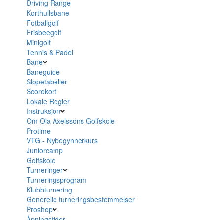
Driving Range
Korthullsbane
Fotballgolf
Frisbeegolf
Minigolf
Tennis & Padel
Bane
Baneguide
Slopetabeller
Scorekort
Lokale Regler
Instruksjon
Om Ola Axelssons Golfskole
Protime
VTG - Nybegynnerkurs
Juniorcamp
Golfskole
Turneringer
Turneringsprogram
Klubbturnering
Generelle turneringsbestemmelser
Proshop
Åpningstider