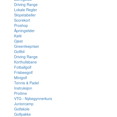
Driving Range
Lokale Regler
Slopetabeller
Scorekort
Proshop
Åpningstider
Kafé
Gjest
Greenfeepriser
Golfbil
Driving Range
Korthullsbane
Fotballgolf
Frisbeegolf
Minigolf
Tennis & Padel
Instruksjon
Protime
VTG - Nybegynnerkurs
Juniorcamp
Golfskole
Golfpakke