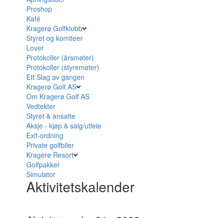
Proshop
Kafé
Kragerø Golfklubb
Styret og komiteer
Lover
Protokoller (årsmøter)
Protokoller (styremøter)
Ett Slag av gangen
Kragerø Golf AS
Om Kragerø Golf AS
Vedtekter
Styret & ansatte
Aksje - kjøp & salg/utleie
Exit-ordning
Private golfbiler
Kragerø Resort
Golfpakker
Simulator
Aktivitetskalender