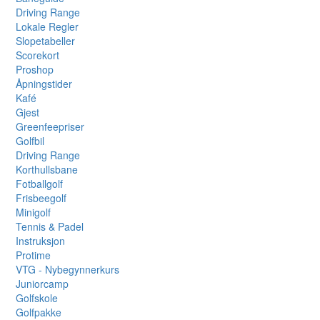
Driving Range
Lokale Regler
Slopetabeller
Scorekort
Proshop
Åpningstider
Kafé
Gjest
Greenfeepriser
Golfbil
Driving Range
Korthullsbane
Fotballgolf
Frisbeegolf
Minigolf
Tennis & Padel
Instruksjon
Protime
VTG - Nybegynnerkurs
Juniorcamp
Golfskole
Golfpakke