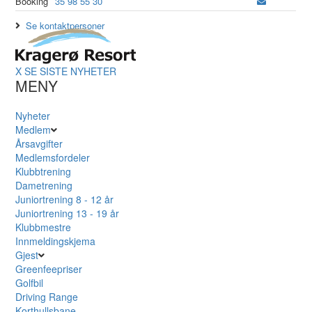
Booking
35 98 55 30
Se kontaktpersoner
X
SE SISTE NYHETER
MENY
Nyheter
Medlem
Årsavgifter
Medlemsfordeler
Klubbtrening
Dametrening
Juniortrening 8 - 12 år
Juniortrening 13 - 19 år
Klubbmestre
Innmeldingskjema
Gjest
Greenfeepriser
Golfbil
Driving Range
Korthullsbane