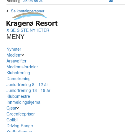
Booking
35 98 55 30
Se kontaktpersoner
X
SE SISTE NYHETER
MENY
Nyheter
Medlem
Årsavgifter
Medlemsfordeler
Klubbtrening
Dametrening
Juniortrening 8 - 12 år
Juniortrening 13 - 19 år
Klubbmestre
Innmeldingskjema
Gjest
Greenfeepriser
Golfbil
Driving Range
Korthullsbane