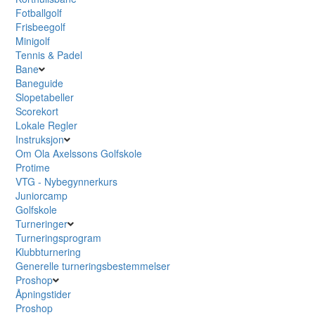
Fotballgolf
Frisbeegolf
Minigolf
Tennis & Padel
Bane
Baneguide
Slopetabeller
Scorekort
Lokale Regler
Instruksjon
Om Ola Axelssons Golfskole
Protime
VTG - Nybegynnerkurs
Juniorcamp
Golfskole
Turneringer
Turneringsprogram
Klubbturnering
Generelle turneringsbestemmelser
Proshop
Åpningstider
Proshop