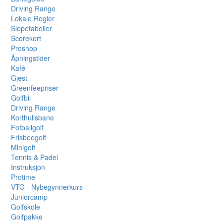
Driving Range
Lokale Regler
Slopetabeller
Scorekort
Proshop
Åpningstider
Kafé
Gjest
Greenfeepriser
Golfbil
Driving Range
Korthullsbane
Fotballgolf
Frisbeegolf
Minigolf
Tennis & Padel
Instruksjon
Protime
VTG - Nybegynnerkurs
Juniorcamp
Golfskole
Golfpakke