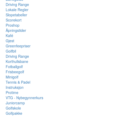
Driving Range
Lokale Regler
Slopetabeller
Scorekort
Proshop
Åpningstider
Kafé
Gjest
Greenfeepriser
Golfbil
Driving Range
Korthullsbane
Fotballgolf
Frisbeegolf
Minigolf
Tennis & Padel
Instruksjon
Protime
VTG - Nybegynnerkurs
Juniorcamp
Golfskole
Golfpakke