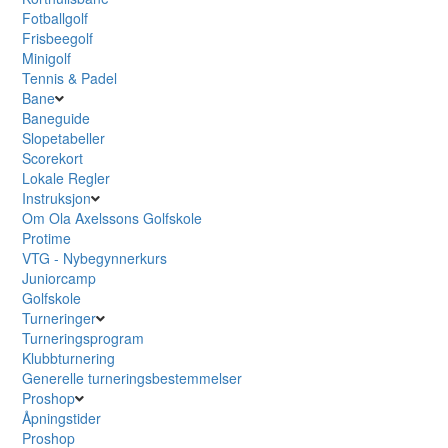
Fotballgolf
Frisbeegolf
Minigolf
Tennis & Padel
Bane
Baneguide
Slopetabeller
Scorekort
Lokale Regler
Instruksjon
Om Ola Axelssons Golfskole
Protime
VTG - Nybegynnerkurs
Juniorcamp
Golfskole
Turneringer
Turneringsprogram
Klubbturnering
Generelle turneringsbestemmelser
Proshop
Åpningstider
Proshop