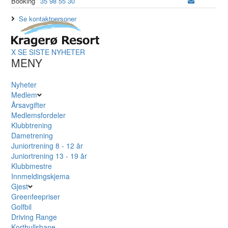
Booking
35 98 55 30
Se kontaktpersoner
X
SE SISTE NYHETER
MENY
Nyheter
Medlem
Årsavgifter
Medlemsfordeler
Klubbtrening
Dametrening
Juniortrening 8 - 12 år
Juniortrening 13 - 19 år
Klubbmestre
Innmeldingskjema
Gjest
Greenfeepriser
Golfbil
Driving Range
Korthullsbane