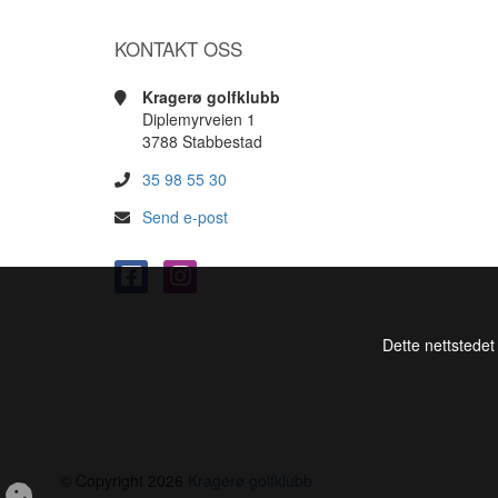
KONTAKT OSS
Kragerø golfklubb
Diplemyrveien 1
3788 Stabbestad
35 98 55 30
Send e-post
Dette nettstedet
© Copyright 2026
Kragerø golfklubb