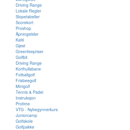
Driving Range
Lokale Regler
Slopetabeller
Scorekort
Proshop
Åpningstider
Kafé
Gjest
Greenfeepriser
Golfbil
Driving Range
Korthullsbane
Fotballgolf
Frisbeegolf
Minigolf
Tennis & Padel
Instruksjon
Protime
VTG - Nybegynnerkurs
Juniorcamp
Golfskole
Golfpakke