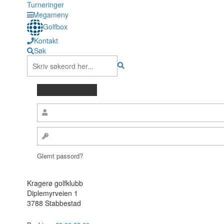
Turneringer
Megameny
Golfbox
Kontakt
Søk
Glemt passord?
Kragerø golfklubb
Diplemyrveien 1
3788 Stabbestad