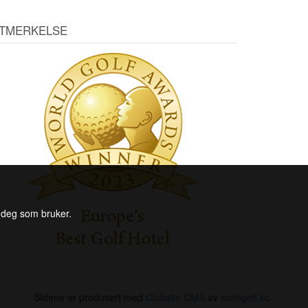
TMERKELSE
l deg som bruker.
Sidene er produsert med
Clubsite CMS
av
scangolf.no