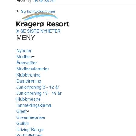
Booking
35 98 55 30
Se kontaktpersoner
X
SE SISTE NYHETER
MENY
Nyheter
Medlem
Årsavgifter
Medlemsfordeler
Klubbtrening
Dametrening
Juniortrening 8 - 12 år
Juniortrening 13 - 19 år
Klubbmestre
Innmeldingskjema
Gjest
Greenfeepriser
Golfbil
Driving Range
Korthullsbane