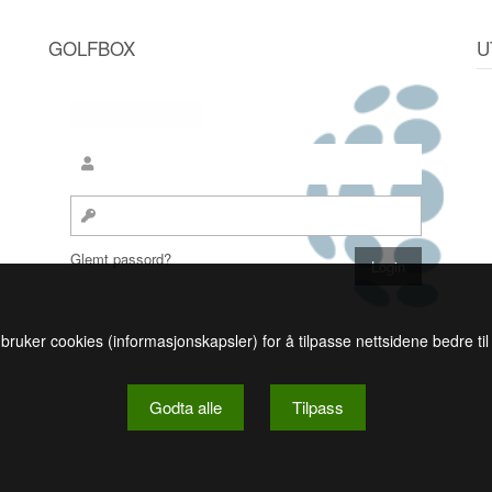
GOLFBOX
U
Glemt passord?
 bruker cookies (informasjonskapsler) for å tilpasse nettsidene bedre ti
Godta alle
Tilpass