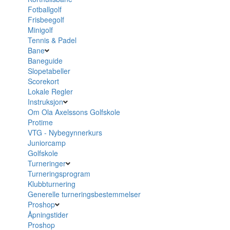
Fotballgolf
Frisbeegolf
Minigolf
Tennis & Padel
Bane
Baneguide
Slopetabeller
Scorekort
Lokale Regler
Instruksjon
Om Ola Axelssons Golfskole
Protime
VTG - Nybegynnerkurs
Juniorcamp
Golfskole
Turneringer
Turneringsprogram
Klubbturnering
Generelle turneringsbestemmelser
Proshop
Åpningstider
Proshop