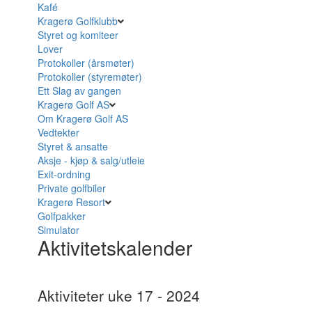
Kafé
Kragerø Golfklubb
Styret og komiteer
Lover
Protokoller (årsmøter)
Protokoller (styremøter)
Ett Slag av gangen
Kragerø Golf AS
Om Kragerø Golf AS
Vedtekter
Styret & ansatte
Aksje - kjøp & salg/utleie
Exit-ordning
Private golfbiler
Kragerø Resort
Golfpakker
Simulator
Aktivitetskalender
Aktiviteter uke 17 - 2024