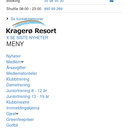
Booking
35 98 55 30
Shuttle 08:00 - 23:00
990 99 269
Se kontaktpersoner
X
SE SISTE NYHETER
MENY
Nyheter
Medlem
Årsavgifter
Medlemsfordeler
Klubbtrening
Dametrening
Juniortrening 8 - 12 år
Juniortrening 13 - 19 år
Klubbmestre
Innmeldingskjema
Gjest
Greenfeepriser
Golfbil