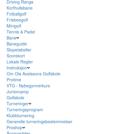
Driving Range
Korthullsbane
Fotballgolf
Frisbeegolf
Minigolf
Tennis & Padel
Bane
Baneguide
Slopetabeller
Scorekort
Lokale Regler
Instruksjon
Om Ola Axelssons Golfskole
Protime
VTG - Nybegynnerkurs
Juniorcamp
Golfskole
Turneringer
Turneringsprogram
Klubbturnering
Generelle turneringsbestemmelser
Proshop
Åpningstider