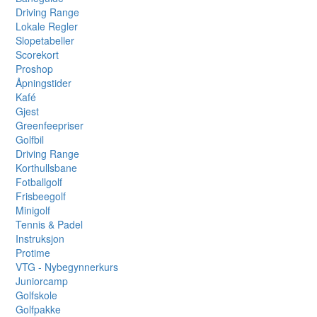
Driving Range
Lokale Regler
Slopetabeller
Scorekort
Proshop
Åpningstider
Kafé
Gjest
Greenfeepriser
Golfbil
Driving Range
Korthullsbane
Fotballgolf
Frisbeegolf
Minigolf
Tennis & Padel
Instruksjon
Protime
VTG - Nybegynnerkurs
Juniorcamp
Golfskole
Golfpakke