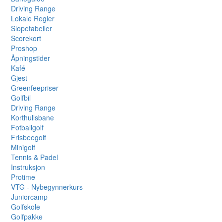
Driving Range
Lokale Regler
Slopetabeller
Scorekort
Proshop
Åpningstider
Kafé
Gjest
Greenfeepriser
Golfbil
Driving Range
Korthullsbane
Fotballgolf
Frisbeegolf
Minigolf
Tennis & Padel
Instruksjon
Protime
VTG - Nybegynnerkurs
Juniorcamp
Golfskole
Golfpakke