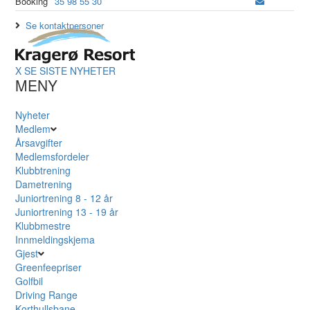
Booking
35 98 55 30
Se kontaktpersoner
X
SE SISTE NYHETER
MENY
Nyheter
Medlem
Årsavgifter
Medlemsfordeler
Klubbtrening
Dametrening
Juniortrening 8 - 12 år
Juniortrening 13 - 19 år
Klubbmestre
Innmeldingskjema
Gjest
Greenfeepriser
Golfbil
Driving Range
Korthullsbane