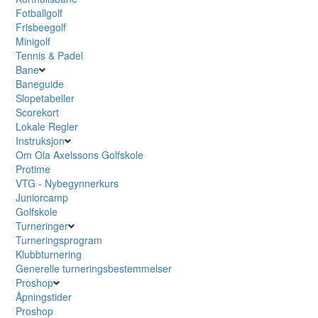
Fotballgolf
Frisbeegolf
Minigolf
Tennis & Padel
Bane
Baneguide
Slopetabeller
Scorekort
Lokale Regler
Instruksjon
Om Ola Axelssons Golfskole
Protime
VTG - Nybegynnerkurs
Juniorcamp
Golfskole
Turneringer
Turneringsprogram
Klubbturnering
Generelle turneringsbestemmelser
Proshop
Åpningstider
Proshop