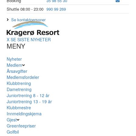
Booking
35 98 55 30
Shuttle 08:00 - 23:00
990 99 269
Se kontaktpersoner
X
SE SISTE NYHETER
MENY
Nyheter
Medlem
Årsavgifter
Medlemsfordeler
Klubbtrening
Dametrening
Juniortrening 8 - 12 år
Juniortrening 13 - 19 år
Klubbmestre
Innmeldingskjema
Gjest
Greenfeepriser
Golfbil