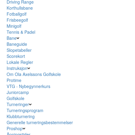
Driving Range
Korthullsbane
Fotballgolf
Frisbeegolf
Minigolf
Tennis & Padel
Bane
Baneguide
Slopetabeller
Scorekort
Lokale Regler
Instruksjon
Om Ola Axelssons Golfskole
Protime
VTG - Nybegynnerkurs
Juniorcamp
Golfskole
Turneringer
Turneringsprogram
Klubbturnering
Generelle turneringsbestemmelser
Proshop
Åpningstider