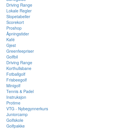
Driving Range
Lokale Regler
Slopetabeller
Scorekort
Proshop
Åpningstider
Kafé
Gjest
Greenfeepriser
Golfbil
Driving Range
Korthullsbane
Fotballgolf
Frisbeegolf
Minigolf
Tennis & Padel
Instruksjon
Protime
VTG - Nybegynnerkurs
Juniorcamp
Golfskole
Golfpakke