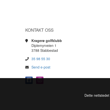
KONTAKT OSS
Kragerø golfklubb
Diplemyrveien 1
3788 Stabbestad
35 98 55 30
Send e-post
Dette nettstedet