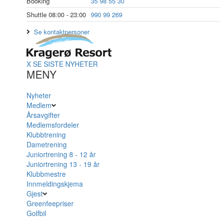
Booking
35 98 55 30
Shuttle 08:00 - 23:00
990 99 269
Se kontaktpersoner
X
SE SISTE NYHETER
MENY
Nyheter
Medlem
Årsavgifter
Medlemsfordeler
Klubbtrening
Dametrening
Juniortrening 8 - 12 år
Juniortrening 13 - 19 år
Klubbmestre
Innmeldingskjema
Gjest
Greenfeepriser
Golfbil