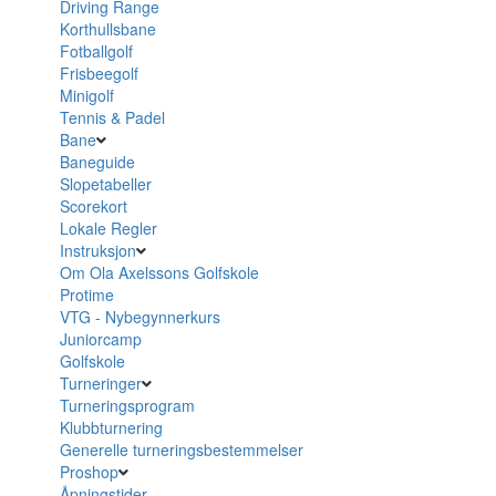
Driving Range
Korthullsbane
Fotballgolf
Frisbeegolf
Minigolf
Tennis & Padel
Bane
Baneguide
Slopetabeller
Scorekort
Lokale Regler
Instruksjon
Om Ola Axelssons Golfskole
Protime
VTG - Nybegynnerkurs
Juniorcamp
Golfskole
Turneringer
Turneringsprogram
Klubbturnering
Generelle turneringsbestemmelser
Proshop
Åpningstider