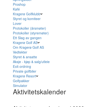
Proshop
Kafé
Kragerø Golfklubb
Styret og komiteer
Lover
Protokoller (årsmøter)
Protokoller (styremøter)
Ett Slag av gangen
Kragerø Golf AS
Om Kragerø Golf AS
Vedtekter
Styret & ansatte
Aksje - kjøp & salg/utleie
Exit-ordning
Private golfbiler
Kragerø Resort
Golfpakker
Simulator
Aktivitetskalender