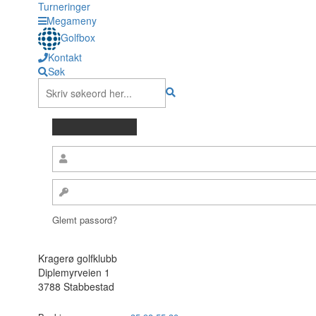
Turneringer
Megameny
Golfbox
Kontakt
Søk
Glemt passord?
Kragerø golfklubb
Diplemyrveien 1
3788 Stabbestad