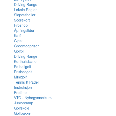
Driving Range
Lokale Regler
Slopetabeller
Scorekort
Proshop
Åpningstider
Kafé
Gjest
Greenfeepriser
Golfbil
Driving Range
Korthullsbane
Fotballgolf
Frisbeegolf
Minigolf
Tennis & Padel
Instruksjon
Protime
VTG - Nybegynnerkurs
Juniorcamp
Golfskole
Golfpakke