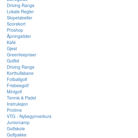
Driving Range
Lokale Regler
Slopetabeller
Scorekort
Proshop
Åpningstider
Kafé
Gjest
Greenfeepriser
Golfbil
Driving Range
Korthullsbane
Fotballgolf
Frisbeegolf
Minigolf
Tennis & Padel
Instruksjon
Protime
VTG - Nybegynnerkurs
Juniorcamp
Golfskole
Golfpakke