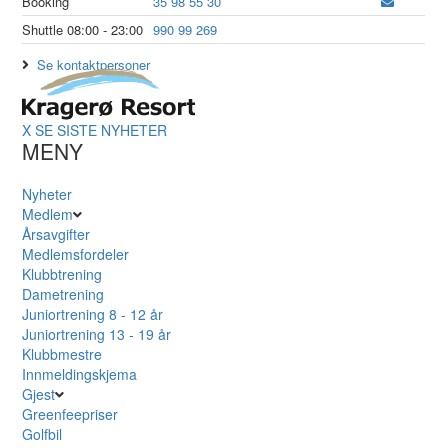
Booking
35 98 55 30
Shuttle 08:00 - 23:00
990 99 269
Se kontaktpersoner
X
SE SISTE NYHETER
MENY
Nyheter
Medlem
Årsavgifter
Medlemsfordeler
Klubbtrening
Dametrening
Juniortrening 8 - 12 år
Juniortrening 13 - 19 år
Klubbmestre
Innmeldingskjema
Gjest
Greenfeepriser
Golfbil