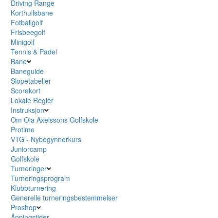
Driving Range
Korthullsbane
Fotballgolf
Frisbeegolf
Minigolf
Tennis & Padel
Bane
Baneguide
Slopetabeller
Scorekort
Lokale Regler
Instruksjon
Om Ola Axelssons Golfskole
Protime
VTG - Nybegynnerkurs
Juniorcamp
Golfskole
Turneringer
Turneringsprogram
Klubbturnering
Generelle turneringsbestemmelser
Proshop
Åpningstider