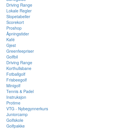
Driving Range
Lokale Regler
Slopetabeller
Scorekort
Proshop
Åpningstider
Kafé
Gjest
Greenfeepriser
Golfbil
Driving Range
Korthullsbane
Fotballgolf
Frisbeegolf
Minigolf
Tennis & Padel
Instruksjon
Protime
VTG - Nybegynnerkurs
Juniorcamp
Golfskole
Golfpakke