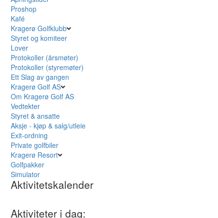
Proshop
Kafé
Kragerø Golfklubb
Styret og komiteer
Lover
Protokoller (årsmøter)
Protokoller (styremøter)
Ett Slag av gangen
Kragerø Golf AS
Om Kragerø Golf AS
Vedtekter
Styret & ansatte
Aksje - kjøp & salg/utleie
Exit-ordning
Private golfbiler
Kragerø Resort
Golfpakker
Simulator
Aktivitetskalender
Aktiviteter i dag: