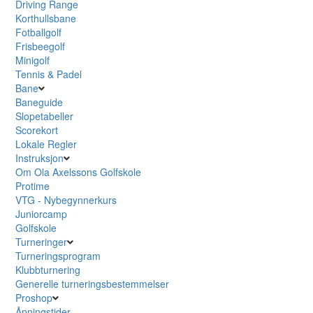
Driving Range
Korthullsbane
Fotballgolf
Frisbeegolf
Minigolf
Tennis & Padel
Bane
Baneguide
Slopetabeller
Scorekort
Lokale Regler
Instruksjon
Om Ola Axelssons Golfskole
Protime
VTG - Nybegynnerkurs
Juniorcamp
Golfskole
Turneringer
Turneringsprogram
Klubbturnering
Generelle turneringsbestemmelser
Proshop
Åpningstider