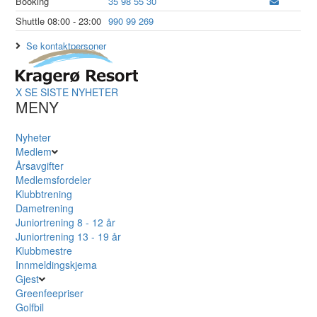
Booking
35 98 55 30
Shuttle 08:00 - 23:00
990 99 269
Se kontaktpersoner
X
SE SISTE NYHETER
MENY
Nyheter
Medlem
Årsavgifter
Medlemsfordeler
Klubbtrening
Dametrening
Juniortrening 8 - 12 år
Juniortrening 13 - 19 år
Klubbmestre
Innmeldingskjema
Gjest
Greenfeepriser
Golfbil