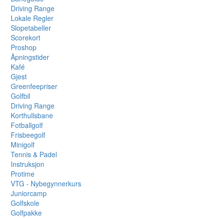
Driving Range
Lokale Regler
Slopetabeller
Scorekort
Proshop
Åpningstider
Kafé
Gjest
Greenfeepriser
Golfbil
Driving Range
Korthullsbane
Fotballgolf
Frisbeegolf
Minigolf
Tennis & Padel
Instruksjon
Protime
VTG - Nybegynnerkurs
Juniorcamp
Golfskole
Golfpakke