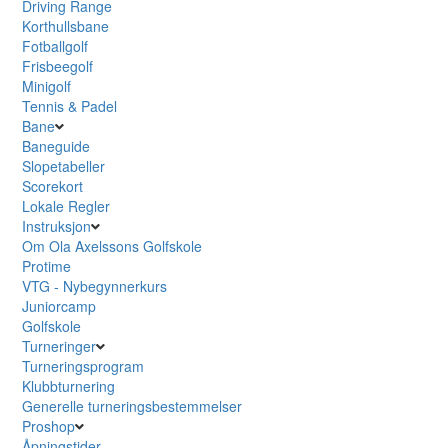
Driving Range
Korthullsbane
Fotballgolf
Frisbeegolf
Minigolf
Tennis & Padel
Bane
Baneguide
Slopetabeller
Scorekort
Lokale Regler
Instruksjon
Om Ola Axelssons Golfskole
Protime
VTG - Nybegynnerkurs
Juniorcamp
Golfskole
Turneringer
Turneringsprogram
Klubbturnering
Generelle turneringsbestemmelser
Proshop
Åpningstider