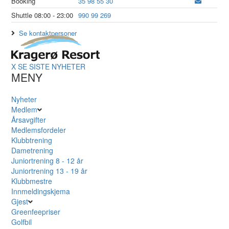
Booking
35 98 55 30
Shuttle 08:00 - 23:00
990 99 269
Se kontaktpersoner
X
SE SISTE NYHETER
MENY
Nyheter
Medlem
Årsavgifter
Medlemsfordeler
Klubbtrening
Dametrening
Juniortrening 8 - 12 år
Juniortrening 13 - 19 år
Klubbmestre
Innmeldingskjema
Gjest
Greenfeepriser
Golfbil