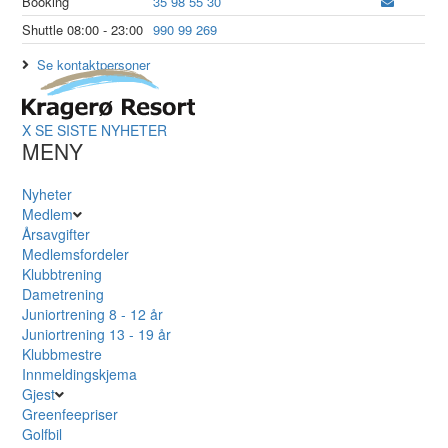
Booking
35 98 55 30
Shuttle 08:00 - 23:00
990 99 269
Se kontaktpersoner
X
SE SISTE NYHETER
MENY
Nyheter
Medlem
Årsavgifter
Medlemsfordeler
Klubbtrening
Dametrening
Juniortrening 8 - 12 år
Juniortrening 13 - 19 år
Klubbmestre
Innmeldingskjema
Gjest
Greenfeepriser
Golfbil