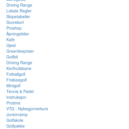
Driving Range
Lokale Regler
Slopetabeller
Scorekort
Proshop
Åpningstider
Kafé
Gjest
Greenfeepriser
Golfbil
Driving Range
Korthullsbane
Fotballgolf
Frisbeegolf
Minigolf
Tennis & Padel
Instruksjon
Protime
VTG - Nybegynnerkurs
Juniorcamp
Golfskole
Golfpakke