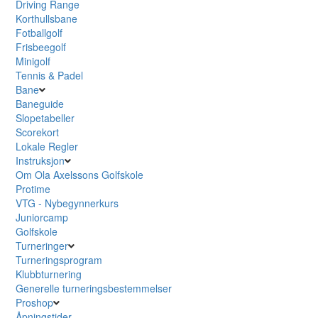
Driving Range
Korthullsbane
Fotballgolf
Frisbeegolf
Minigolf
Tennis & Padel
Bane
Baneguide
Slopetabeller
Scorekort
Lokale Regler
Instruksjon
Om Ola Axelssons Golfskole
Protime
VTG - Nybegynnerkurs
Juniorcamp
Golfskole
Turneringer
Turneringsprogram
Klubbturnering
Generelle turneringsbestemmelser
Proshop
Åpningstider