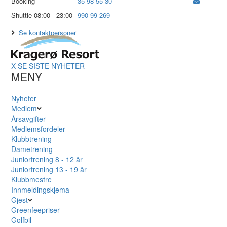
Booking
35 98 55 30
Shuttle 08:00 - 23:00
990 99 269
Se kontaktpersoner
X
SE SISTE NYHETER
MENY
Nyheter
Medlem
Årsavgifter
Medlemsfordeler
Klubbtrening
Dametrening
Juniortrening 8 - 12 år
Juniortrening 13 - 19 år
Klubbmestre
Innmeldingskjema
Gjest
Greenfeepriser
Golfbil