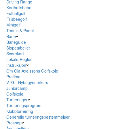
Driving Range
Korthullsbane
Fotballgolf
Frisbeegolf
Minigolf
Tennis & Padel
Bane
Baneguide
Slopetabeller
Scorekort
Lokale Regler
Instruksjon
Om Ola Axelssons Golfskole
Protime
VTG - Nybegynnerkurs
Juniorcamp
Golfskole
Turneringer
Turneringsprogram
Klubbturnering
Generelle turneringsbestemmelser
Proshop
Åpningstider