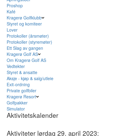
Proshop
Kafé
Kragerø Golfklubb
Styret og komiteer
Lover
Protokoller (årsmøter)
Protokoller (styremøter)
Ett Slag av gangen
Kragerø Golf AS
Om Kragerø Golf AS
Vedtekter
Styret & ansatte
Aksje - kjøp & salg/utleie
Exit-ordning
Private golfbiler
Kragerø Resort
Golfpakker
Simulator
Aktivitetskalender
Aktiviteter lørdag 29. april 2023: