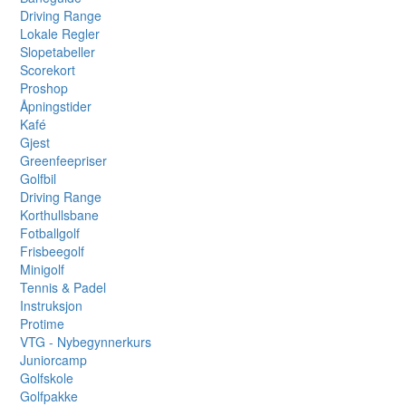
Driving Range
Lokale Regler
Slopetabeller
Scorekort
Proshop
Åpningstider
Kafé
Gjest
Greenfeepriser
Golfbil
Driving Range
Korthullsbane
Fotballgolf
Frisbeegolf
Minigolf
Tennis & Padel
Instruksjon
Protime
VTG - Nybegynnerkurs
Juniorcamp
Golfskole
Golfpakke