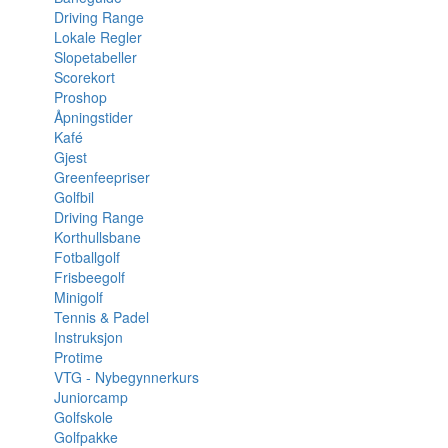
Driving Range
Lokale Regler
Slopetabeller
Scorekort
Proshop
Åpningstider
Kafé
Gjest
Greenfeepriser
Golfbil
Driving Range
Korthullsbane
Fotballgolf
Frisbeegolf
Minigolf
Tennis & Padel
Instruksjon
Protime
VTG - Nybegynnerkurs
Juniorcamp
Golfskole
Golfpakke