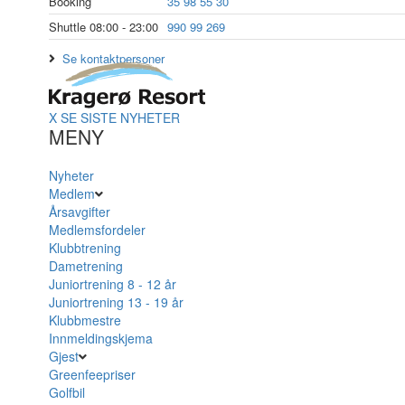
Booking
35 98 55 30
Shuttle 08:00 - 23:00
990 99 269
Se kontaktpersoner
X
SE SISTE NYHETER
MENY
Nyheter
Medlem
Årsavgifter
Medlemsfordeler
Klubbtrening
Dametrening
Juniortrening 8 - 12 år
Juniortrening 13 - 19 år
Klubbmestre
Innmeldingskjema
Gjest
Greenfeepriser
Golfbil