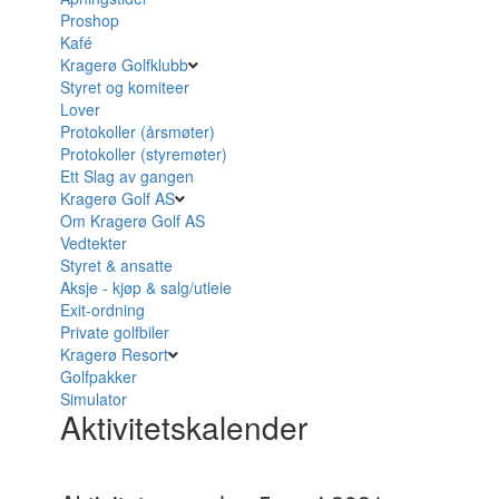
Proshop
Kafé
Kragerø Golfklubb
Styret og komiteer
Lover
Protokoller (årsmøter)
Protokoller (styremøter)
Ett Slag av gangen
Kragerø Golf AS
Om Kragerø Golf AS
Vedtekter
Styret & ansatte
Aksje - kjøp & salg/utleie
Exit-ordning
Private golfbiler
Kragerø Resort
Golfpakker
Simulator
Aktivitetskalender