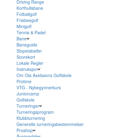
Driving Range
Korthullsbane
Fotballgolf
Frisbeegolf
Minigolf
Tennis & Padel
Bane
Baneguide
Slopetabeller
Scorekort
Lokale Regler
Instruksjon
Om Ola Axelssons Golfskole
Protime
VTG - Nybegynnerkurs
Juniorcamp
Golfskole
Turneringer
Turneringsprogram
Klubbturnering
Generelle turneringsbestemmelser
Proshop
Åpningstider