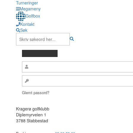
Turneringer
Megameny
Golfbox
Kontakt
Søk
Glemt passord?
Kragerø golfklubb
Diplemyrveien 1
3788 Stabbestad