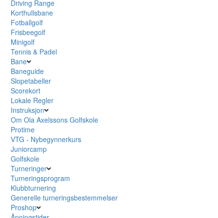
Driving Range
Korthullsbane
Fotballgolf
Frisbeegolf
Minigolf
Tennis & Padel
Bane
Baneguide
Slopetabeller
Scorekort
Lokale Regler
Instruksjon
Om Ola Axelssons Golfskole
Protime
VTG - Nybegynnerkurs
Juniorcamp
Golfskole
Turneringer
Turneringsprogram
Klubbturnering
Generelle turneringsbestemmelser
Proshop
Åpningstider