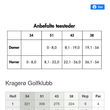
Del
Kragerø Golfklubb
Hull
54
51
43
38
Hcp
Par
1
321
306
275
224
9
4