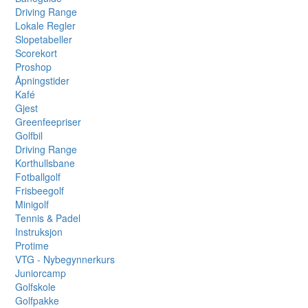
Driving Range
Lokale Regler
Slopetabeller
Scorekort
Proshop
Åpningstider
Kafé
Gjest
Greenfeepriser
Golfbil
Driving Range
Korthullsbane
Fotballgolf
Frisbeegolf
Minigolf
Tennis & Padel
Instruksjon
Protime
VTG - Nybegynnerkurs
Juniorcamp
Golfskole
Golfpakke