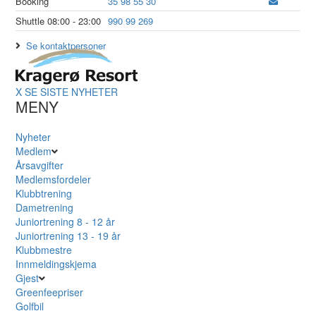
Booking
35 98 55 30
Shuttle 08:00 - 23:00
990 99 269
Se kontaktpersoner
X
SE SISTE NYHETER
MENY
Nyheter
Medlem
Årsavgifter
Medlemsfordeler
Klubbtrening
Dametrening
Juniortrening 8 - 12 år
Juniortrening 13 - 19 år
Klubbmestre
Innmeldingskjema
Gjest
Greenfeepriser
Golfbil