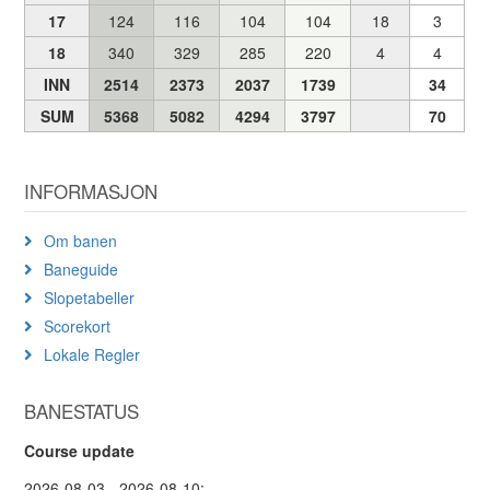
17
124
116
104
104
18
3
18
340
329
285
220
4
4
INN
2514
2373
2037
1739
34
SUM
5368
5082
4294
3797
70
INFORMASJON
Om banen
Baneguide
Slopetabeller
Scorekort
Lokale Regler
BANESTATUS
Course update
2026-08-03 - 2026-08-10: