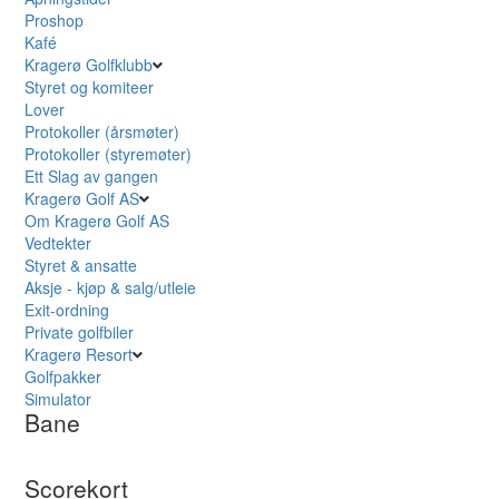
Proshop
Kafé
Kragerø Golfklubb
Styret og komiteer
Lover
Protokoller (årsmøter)
Protokoller (styremøter)
Ett Slag av gangen
Kragerø Golf AS
Om Kragerø Golf AS
Vedtekter
Styret & ansatte
Aksje - kjøp & salg/utleie
Exit-ordning
Private golfbiler
Kragerø Resort
Golfpakker
Simulator
Bane
Scorekort